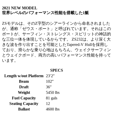
2021 NEW MODEL
世界レベルのパフォーマンス性能を搭載した1艇
ZSモデルは、そのZ字型のシアーラインから命名されました
が、通称「ゼウス・ボート」と呼ばれています。それはこの
ボートが、サーフィン・ストレングス・スピリットの神話的
な三位一体を体現しているからです。 ZS232は、より深く大
きな波を作り出すことを可能としたTapered‐V Hullを採用し
ており、滑らかな乗り心地はもちろん、ウェイクサーフィン
とウェイクボード、両方の高いパフォーマンス性能を持って
います。
SPECS
Length w/out Platform
23′2″
Beam
102″
Draft
36″
Weight
5450 lbs
Fuel Capacity
81 gals
Seating Capacity
12
Ballast
4600 lbs